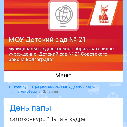
МОУ Детский сад № 21
муниципальное дошкольное образовательное
учреждение "Детский сад № 21 Советского
района Волгограда"
Меню
Ошколе.ру
Официальный сайт МОУ Детский сад № 21
Фотоальбомы
День папы
День папы
фотоконкурс "Папа в кадре"