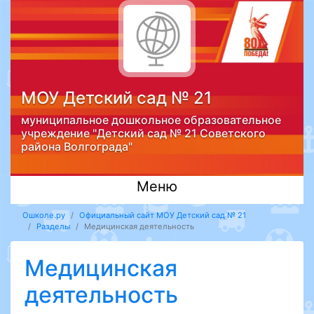
МОУ Детский сад № 21
муниципальное дошкольное образовательное
учреждение "Детский сад № 21 Советского
района Волгограда"
Меню
Ошколе.ру
Официальный сайт МОУ Детский сад № 21
Разделы
Медицинская деятельность
Медицинская
деятельность