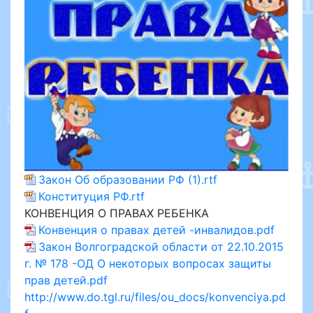
Закон Об образовании РФ (1).rtf
Конституция РФ.rtf
КОНВЕНЦИЯ О ПРАВАХ РЕБЕНКА
Конвенция о правах детей -инвалидов.pdf
Закон Волгоградской области от 22.10.2015
г. № 178 -ОД О некоторых вопросах защиты
прав детей.pdf
http://www.do.tgl.ru/files/ou_docs/konvenciya.pd