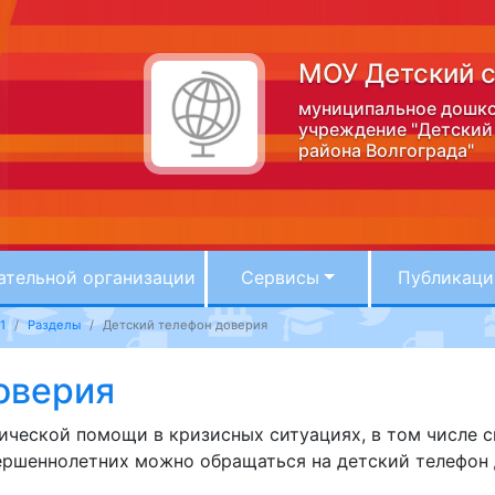
МОУ Детский с
муниципальное дошко
учреждение "Детский
района Волгограда"
ательной организации
Сервисы
Публикаци
1
Разделы
Детский телефон доверия
оверия
ической помощи в кризисных ситуациях, в том числе 
ершеннолетних можно обращаться на детский телефон