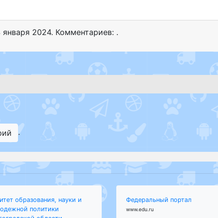
 января 2024
. Комментариев: .
.
рий
итет образования, науки и
Федеральный портал
одежной политики
www.edu.ru