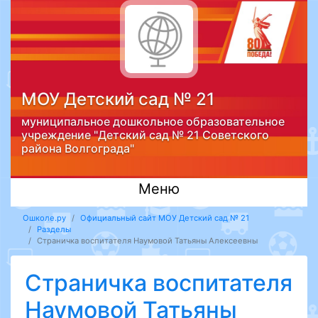
МОУ Детский сад № 21
муниципальное дошкольное образовательное
учреждение "Детский сад № 21 Советского
района Волгограда"
Меню
Ошколе.ру
Официальный сайт МОУ Детский сад № 21
Разделы
Страничка воспитателя Наумовой Татьяны Алексеевны
Страничка воспитателя
Наумовой Татьяны