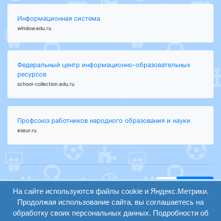
Информационная система
window.edu.ru
Федеральный центр информационно-образовательных
ресурсов
school-collection.edu.ru
Профсоюз работников народного образования и науки
eseur.ru
ООО "Центр
Найти
образования и
На сайте используются файлы cookie и Яндекс.Метрики.
вход
консалтинга"
Продолжая использование сайта, вы соглашаетесь на
Версия
Волгоград 2008-
обработку своих персональных данных. Подробности об
регистрация
сайта для
2026