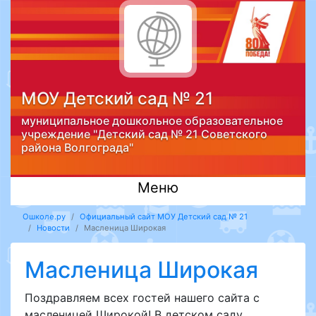
МОУ Детский сад № 21
муниципальное дошкольное образовательное
учреждение "Детский сад № 21 Советского
района Волгограда"
Меню
Ошколе.ру
Официальный сайт МОУ Детский сад № 21
Новости
Масленица Широкая
Масленица Широкая
Поздравляем всех гостей нашего сайта с
масленицей Широкой! В детском саду